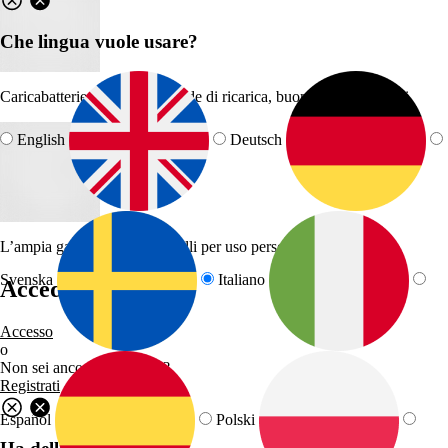
Che lingua vuole usare?
Caricabatterie domestici, schede di ricarica, buoni MSP e ricambi
English
Deutsch
L’ampia gamma di prodotti Elli per uso personale o la rivendita
Svenska
Italiano
Accedi o registrati
Accesso
o
Non sei ancora un partner?
Registrati
Español
Polski