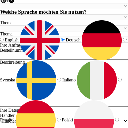
Thema
Welche Sprache möchten Sie nutzen?
Thema
Thema
Thema
English
Deutsch
Ihre Anfrage
Bestellnummer
Beschreibung
Svenska
Italiano
Ihre Daten
Händler Typ
Español
Polski